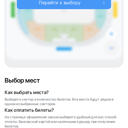
Перейти к выбору
8
Северная трибуна
трибуна
Южная трибуна
404
Балкон
3
трибуна
Лёд
405
9
трибуна
406
407
2
1
11
10
трибуна
трибуна
трибуна
трибуна
+
408
Ложа А
VIP-ложа
−
Восточная трибуна
Выбор мест
Как выбрать места?
Выберите сектор и количество билетов. Все места будут рядом в
одном из выбранных секторов.
Как оплатить билеты?
На странице оформления заказа выберите удобный для вас способ
оплаты: банковской картой или наличными курьеру при получении
билетов.