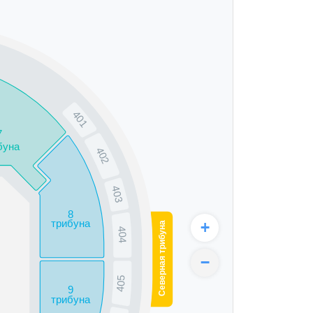
401
7
буна
402
403
8
трибуна
+
Северная трибуна
404
−
405
9
трибуна