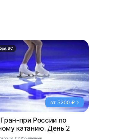
бря, ВС
от 5200 ₽
 Гран-при России по
ному катанию. День 2
етербург, СК Юбилейный