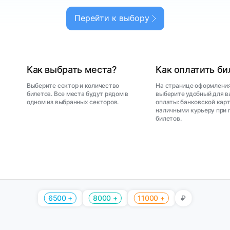
Перейти к выбору
Как выбрать места?
Как оплатить б
Выберите сектор и количество
На странице оформления
билетов. Все места будут рядом в
выберите удобный для в
одном из выбранных секторов.
оплаты: банковской карт
наличными курьеру при 
билетов.
6500 +
8000 +
11000 +
₽