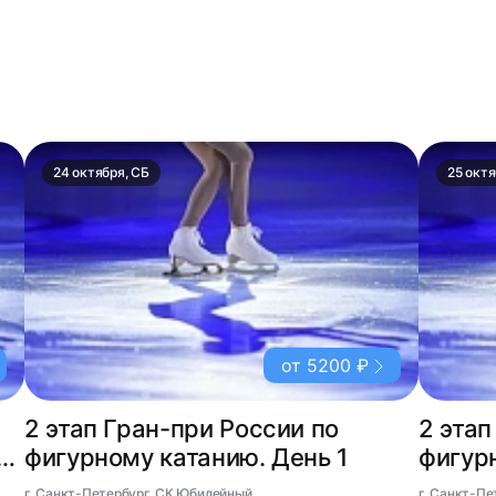
24 октября, СБ
25 октя
от 5200 ₽
2 этап Гран-при России по
2 этап
т
фигурному катанию. День 1
фигур
г. Санкт-Петербург, СК Юбилейный
г. Санкт-П