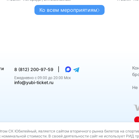
Ко всем мероприятиям
Ко
ти
|
8 (812) 200-97-59
бро
Ежедневно с 09:00 до 20:00 Мск
info@yubi-ticket.ru
Не
том СК Юбилейный, является сайтом вторичного рынка билетов на спорти
третьих лиц, не связан с товарами (работами, услугами) владе
 номинальной стоимости. В своей деятельности сайт не использует РИД тр