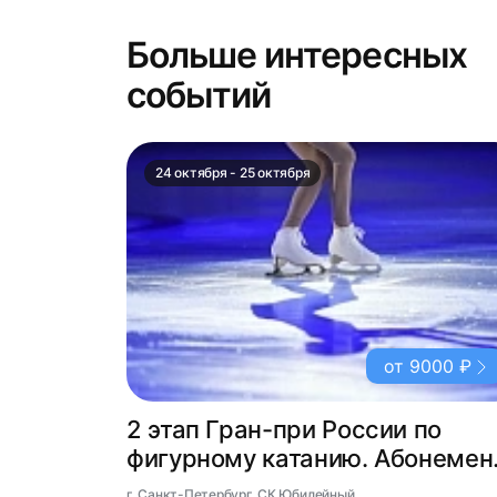
Больше интересных
событий
24 октября - 25 октября
от 9000 ₽
2 этап Гран-при России по
фигурному катанию. Абонемен
на два дня
г. Санкт-Петербург, СК Юбилейный