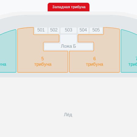
Западная трибуна
502
503
504
505
501
Ложа Б
5
6
уна
трибуна
трибуна
три
Лёд