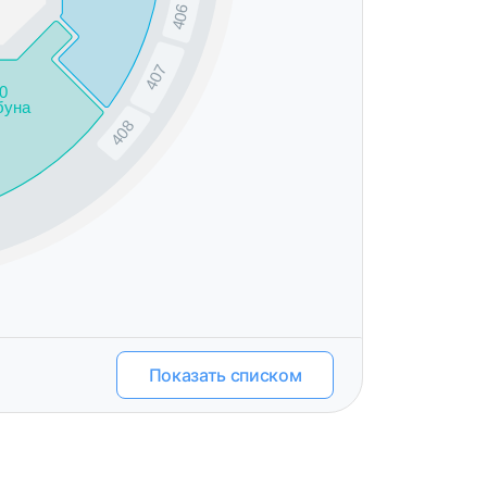
406
407
0
буна
408
Показать списком