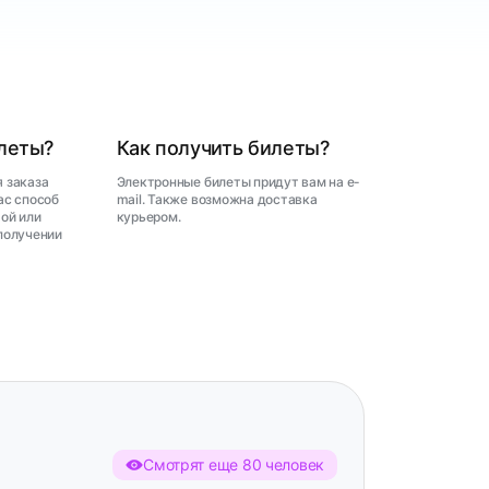
илеты?
Как получить билеты?
 заказа
Электронные билеты придут вам на e-
ас способ
mail. Также возможна доставка
ой или
курьером.
получении
Смотрят еще 80 человек