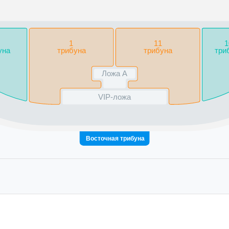
1
11
1
уна
трибуна
трибуна
три
Ложа А
VIP-ложа
Восточная трибуна