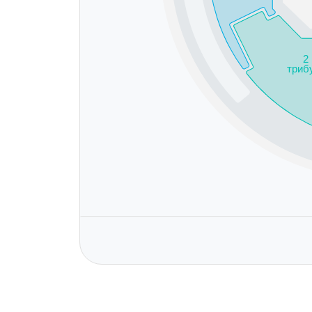
2
триб