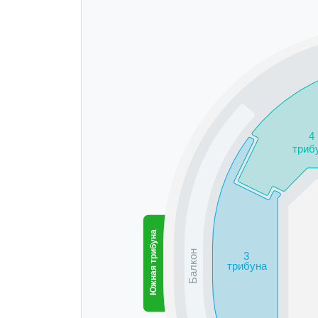
4
триб
Южная трибуна
Балкон
3
трибуна