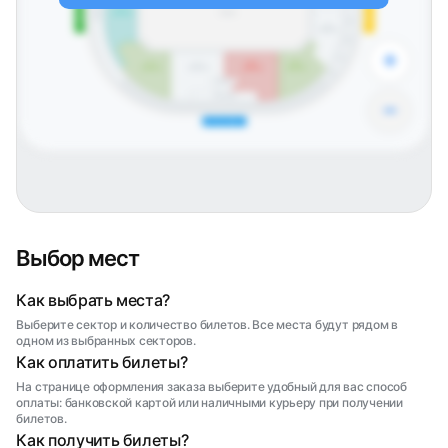
Северная трибуна
404
Южная трибуна
Балкон
3
трибуна
Сцена
405
9
трибуна
406
+
407
2
1
11
10
трибуна
трибуна
трибуна
трибуна
408
Ложа А
VIP-ложа
−
Восточная трибуна
Выбор мест
Как выбрать места?
Выберите сектор и количество билетов. Все места будут рядом в
одном из выбранных секторов.
Как оплатить билеты?
На странице оформления заказа выберите удобный для вас способ
оплаты: банковской картой или наличными курьеру при получении
билетов.
Как получить билеты?