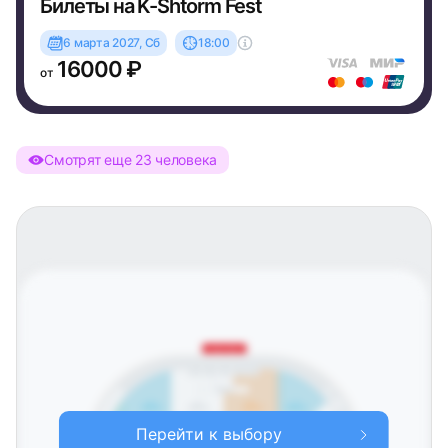
Билеты на K-Shtorm Fest
6 марта 2027, Сб
18:00
16000 ₽
от
Смотрят еще 23 человека
Западная трибуна
502
503
504
505
501
Ложа Б
401
4
5
6
7
трибуна
трибуна
трибуна
трибуна
402
Перейти к выбору
403
8
трибуна